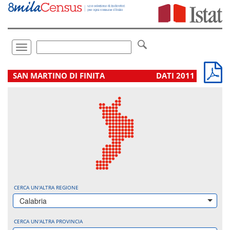
Vai
direttamente
a:
Contenuto
Ricerca
Toggle
navigation
.
SAN MARTINO DI FINITA
DATI 2011
CERCA UN'ALTRA REGIONE
Calabria
CERCA UN'ALTRA PROVINCIA