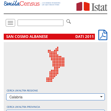
Vai
direttamente
a:
Contenuto
Ricerca
Toggle
navigation
.
SAN COSMO ALBANESE
DATI 2011
CERCA UN'ALTRA REGIONE
Calabria
CERCA UN'ALTRA PROVINCIA