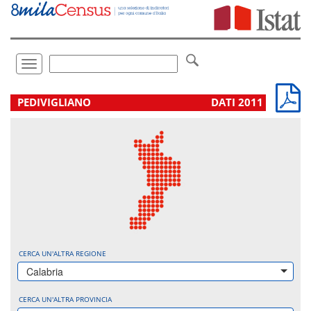
Vai
direttamente
a:
Contenuto
Ricerca
Toggle
navigation
.
PEDIVIGLIANO
DATI 2011
CERCA UN'ALTRA REGIONE
Calabria
CERCA UN'ALTRA PROVINCIA