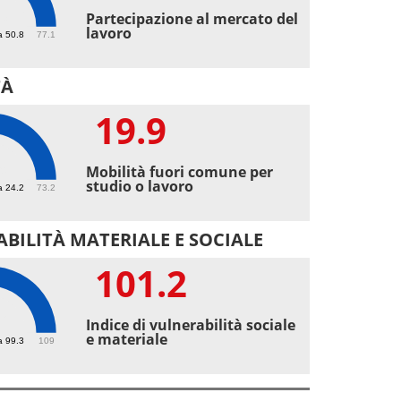
3
Partecipazione al mercato del
lavoro
a 50.8
77.1
TÀ
19.9
9
Mobilità fuori comune per
studio o lavoro
a 24.2
73.2
BILITÀ MATERIALE E SOCIALE
101.2
.2
Indice di vulnerabilità sociale
e materiale
a 99.3
109