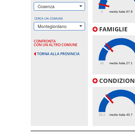
26.2
Cosenza
0
media Italia 67.8
CERCA UN COMUNE
Montegiordano
FAMIGLIE
CONFRONTA
CON UN ALTRO COMUNE
TORNA ALLA PROVINCIA
31.7
10
media Italia 27.1
CONDIZIONI
42.4
26.2
media Italia 40.7