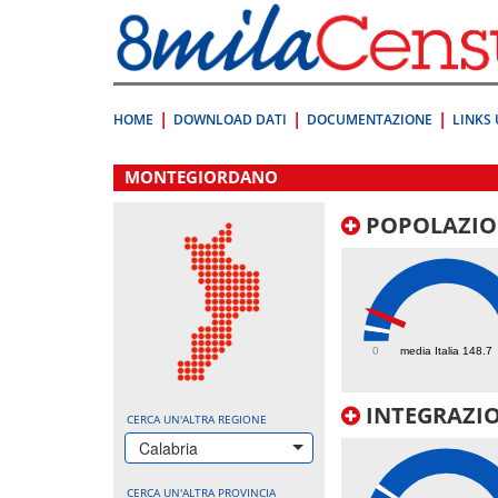
Vai
direttamente
a:
Contenuto
Ricerca
HOME
DOWNLOAD DATI
DOCUMENTAZIONE
LINKS 
.
MONTEGIORDANO
POPOLAZIO
345.3
0
media Italia 148.7
INTEGRAZIO
CERCA UN'ALTRA REGIONE
Calabria
CERCA UN'ALTRA PROVINCIA