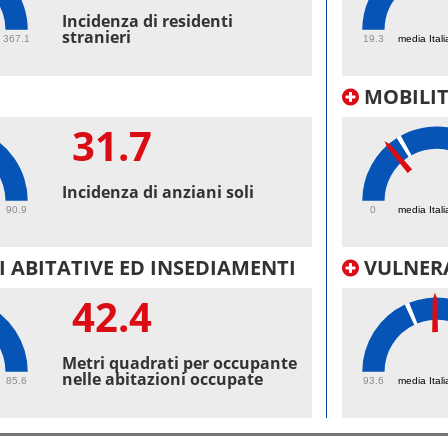
39.
Incidenza di residenti
stranieri
367.1
19.3
media Itali
MOBILI
31.7
19.
Incidenza di anziani soli
90.9
0
media Itali
 ABITATIVE ED INSEDIAMENTI
VULNERA
42.4
101
Metri quadrati per occupante
nelle abitazioni occupate
85.6
93.6
media Itali