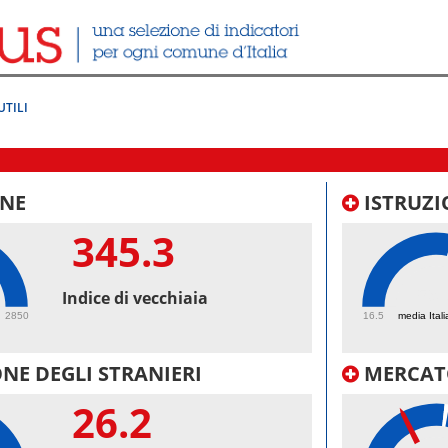
UTILI
NE
ISTRUZI
345.3
59.
Indice di vecchiaia
2850
16.5
media Itali
NE DEGLI STRANIERI
MERCAT
26.2