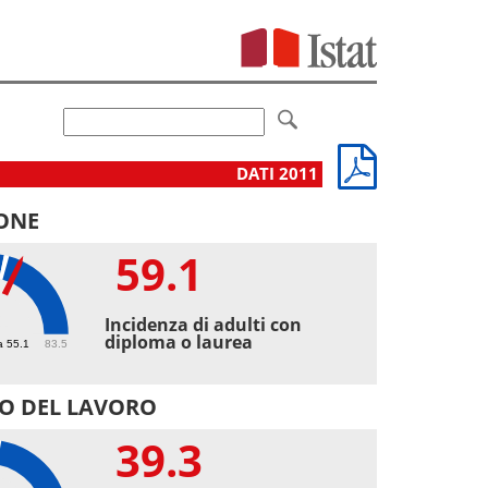
DATI 2011
ONE
59.1
1
Incidenza di adulti con
diploma o laurea
a 55.1
83.5
O DEL LAVORO
39.3