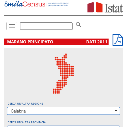
Vai
direttamente
a:
Contenuto
Ricerca
Toggle
navigation
.
MARANO PRINCIPATO
DATI 2011
CERCA UN'ALTRA REGIONE
Calabria
CERCA UN'ALTRA PROVINCIA