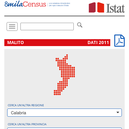
Vai
direttamente
a:
Contenuto
Ricerca
Toggle
navigation
.
MALITO
DATI 2011
CERCA UN'ALTRA REGIONE
Calabria
CERCA UN'ALTRA PROVINCIA