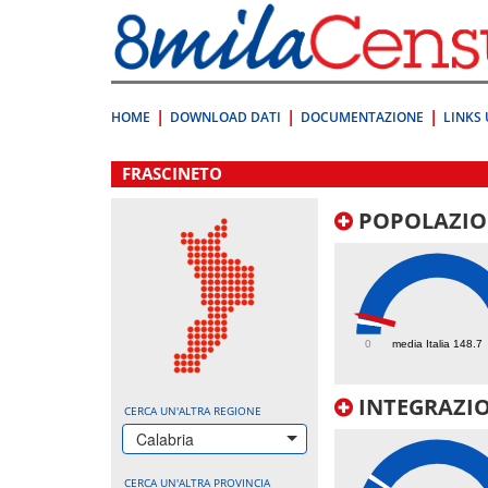
Vai
direttamente
a:
Contenuto
Ricerca
HOME
DOWNLOAD DATI
DOCUMENTAZIONE
LINKS 
.
FRASCINETO
POPOLAZIO
221
0
media Italia 148.7
INTEGRAZIO
CERCA UN'ALTRA REGIONE
Calabria
CERCA UN'ALTRA PROVINCIA