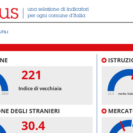
UTILI
NE
ISTRUZI
221
54.
Indice di vecchiaia
2850
16.5
media Itali
NE DEGLI STRANIERI
MERCAT
30.4