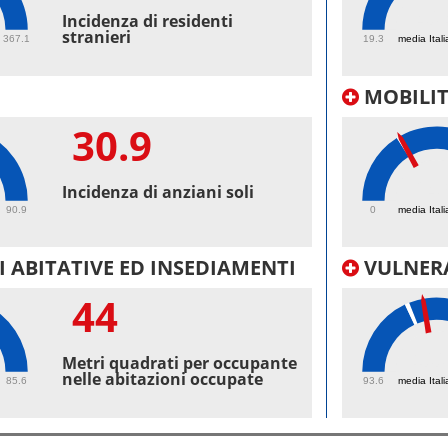
40.
Incidenza di residenti
stranieri
367.1
19.3
media Itali
MOBILI
30.9
24.
Incidenza di anziani soli
90.9
0
media Itali
 ABITATIVE ED INSEDIAMENTI
VULNERA
44
100
Metri quadrati per occupante
nelle abitazioni occupate
85.6
93.6
media Itali