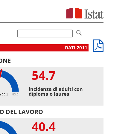
DATI 2011
ONE
54.7
7
Incidenza di adulti con
diploma o laurea
a 55.1
83.5
O DEL LAVORO
40.4