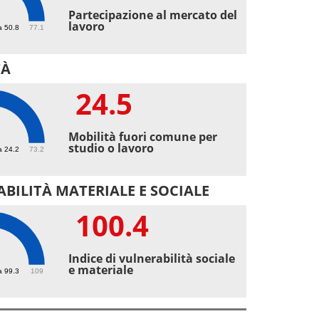
4
Partecipazione al mercato del
lavoro
a 50.8
77.1
TÀ
24.5
5
Mobilità fuori comune per
studio o lavoro
a 24.2
73.2
BILITÀ MATERIALE E SOCIALE
100.4
.4
Indice di vulnerabilità sociale
e materiale
a 99.3
109