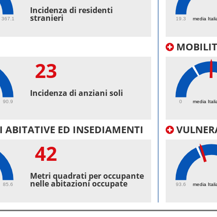
50.
Incidenza di residenti
stranieri
367.1
19.3
media Itali
MOBILI
23
36.
Incidenza di anziani soli
90.9
0
media Itali
 ABITATIVE ED INSEDIAMENTI
VULNERA
42
99.
Metri quadrati per occupante
nelle abitazioni occupate
85.6
93.6
media Itali