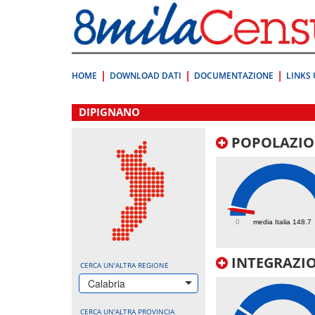
Vai
direttamente
a:
Contenuto
Ricerca
HOME
DOWNLOAD DATI
DOCUMENTAZIONE
LINKS 
.
DIPIGNANO
POPOLAZIO
112.3
0
media Italia 148.7
INTEGRAZIO
CERCA UN'ALTRA REGIONE
Calabria
CERCA UN'ALTRA PROVINCIA