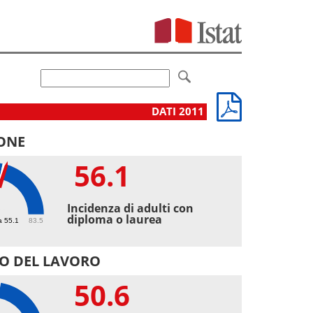
DATI 2011
ONE
56.1
1
Incidenza di adulti con
diploma o laurea
a 55.1
83.5
O DEL LAVORO
50.6