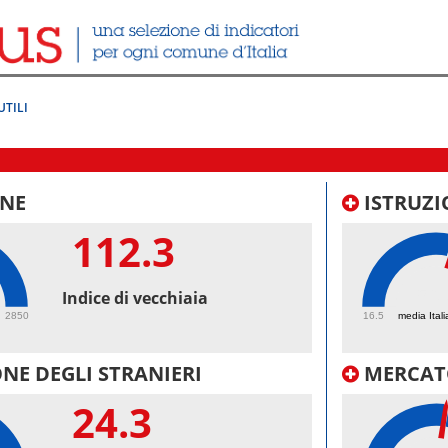
UTILI
NE
ISTRUZI
112.3
56.
Indice di vecchiaia
2850
16.5
media Itali
NE DEGLI STRANIERI
MERCAT
24.3