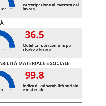
6
Partecipazione al mercato del
lavoro
a 50.8
77.1
TÀ
36.5
5
Mobilità fuori comune per
studio o lavoro
a 24.2
73.2
BILITÀ MATERIALE E SOCIALE
99.8
8
Indice di vulnerabilità sociale
e materiale
a 99.3
109