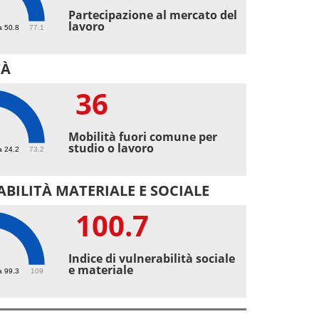
2
Partecipazione al mercato del
lavoro
a 50.8
77.1
TÀ
36
Mobilità fuori comune per
studio o lavoro
a 24.2
73.2
BILITÀ MATERIALE E SOCIALE
100.7
.7
Indice di vulnerabilità sociale
e materiale
a 99.3
109