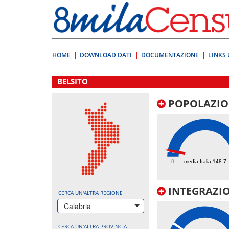
Vai
direttamente
a:
Contenuto
Ricerca
HOME
DOWNLOAD DATI
DOCUMENTAZIONE
LINKS 
.
BELSITO
POPOLAZIO
160.2
0
media Italia 148.7
INTEGRAZIO
CERCA UN'ALTRA REGIONE
Calabria
CERCA UN'ALTRA PROVINCIA