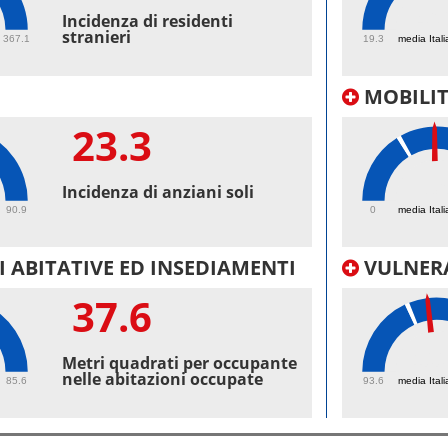
46.
Incidenza di residenti
stranieri
367.1
19.3
media Itali
MOBILI
23.3
36
Incidenza di anziani soli
90.9
0
media Itali
 ABITATIVE ED INSEDIAMENTI
VULNERA
37.6
100
Metri quadrati per occupante
nelle abitazioni occupate
85.6
93.6
media Itali