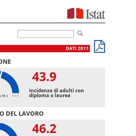
DATI 2011
ONE
43.9
9
Incidenza di adulti con
diploma o laurea
a 55.1
83.5
O DEL LAVORO
46.2