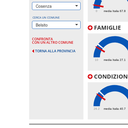
19.8
Cosenza
0
media Italia 67.8
CERCA UN COMUNE
Belsito
FAMIGLIE
CONFRONTA
CON UN ALTRO COMUNE
TORNA ALLA PROVINCIA
23.3
10
media Italia 27.1
CONDIZIONI
37.6
26.2
media Italia 40.7