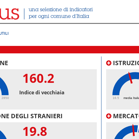
UTILI
NE
ISTRUZI
160.2
43.
Indice di vecchiaia
2850
16.5
media Itali
NE DEGLI STRANIERI
MERCAT
19.8