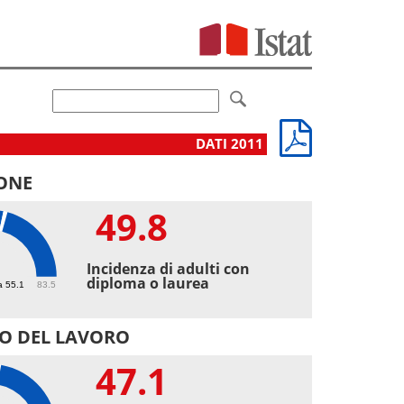
DATI 2011
ONE
49.8
8
Incidenza di adulti con
diploma o laurea
a 55.1
83.5
O DEL LAVORO
47.1