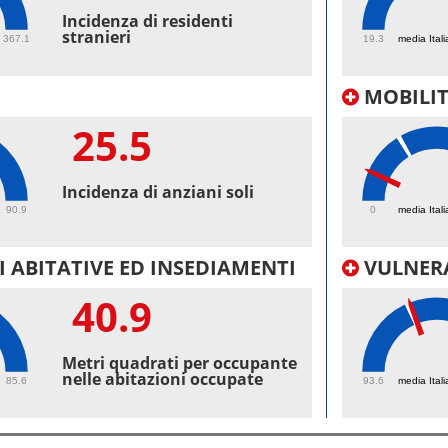
47.
Incidenza di residenti
stranieri
367.1
19.3
media Itali
MOBILI
25.5
9.
Incidenza di anziani soli
90.9
0
media Itali
 ABITATIVE ED INSEDIAMENTI
VULNERA
40.9
99.
Metri quadrati per occupante
nelle abitazioni occupate
85.6
93.6
media Itali