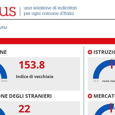
UTILI
NE
ISTRUZI
153.8
49.
Indice di vecchiaia
2850
16.5
media Itali
NE DEGLI STRANIERI
MERCAT
22