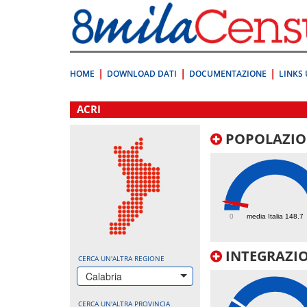
Vai
direttamente
a:
Contenuto
Ricerca
HOME
DOWNLOAD DATI
DOCUMENTAZIONE
LINKS 
.
ACRI
POPOLAZIO
153.8
0
media Italia 148.7
INTEGRAZIO
CERCA UN'ALTRA REGIONE
Calabria
CERCA UN'ALTRA PROVINCIA