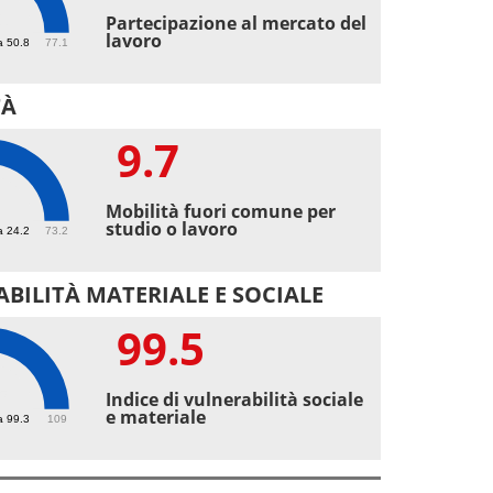
1
Partecipazione al mercato del
lavoro
a 50.8
77.1
TÀ
9.7
7
Mobilità fuori comune per
studio o lavoro
a 24.2
73.2
BILITÀ MATERIALE E SOCIALE
99.5
5
Indice di vulnerabilità sociale
e materiale
a 99.3
109