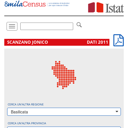
Vai
direttamente
a:
Contenuto
Ricerca
Toggle
navigation
.
SCANZANO JONICO
DATI 2011
CERCA UN'ALTRA REGIONE
Basilicata
CERCA UN'ALTRA PROVINCIA