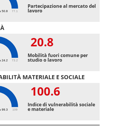
2
Partecipazione al mercato del
lavoro
a 50.8
77.1
TÀ
20.8
8
Mobilità fuori comune per
studio o lavoro
a 24.2
73.2
BILITÀ MATERIALE E SOCIALE
100.6
.6
Indice di vulnerabilità sociale
e materiale
a 99.3
109