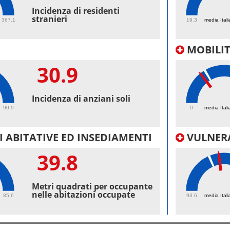
43.
Incidenza di residenti
stranieri
367.1
19.3
media Itali
MOBILI
30.9
20.
Incidenza di anziani soli
90.9
0
media Itali
 ABITATIVE ED INSEDIAMENTI
VULNERA
39.8
100
Metri quadrati per occupante
nelle abitazioni occupate
85.6
93.6
media Itali