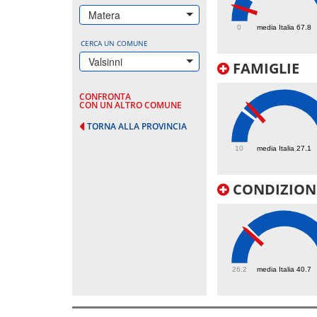
34.9
Matera
0
media Italia 67.8
CERCA UN COMUNE
Valsinni
FAMIGLIE
CONFRONTA
CON UN ALTRO COMUNE
TORNA ALLA PROVINCIA
30.9
10
media Italia 27.1
CONDIZIONI
39.8
26.2
media Italia 40.7