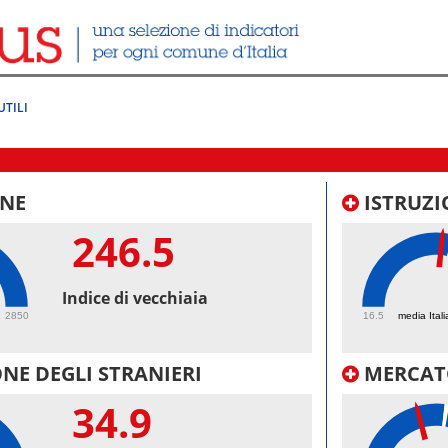
UTILI
NE
ISTRUZI
246.5
51.
Indice di vecchiaia
2850
16.5
media Itali
NE DEGLI STRANIERI
MERCAT
34.9