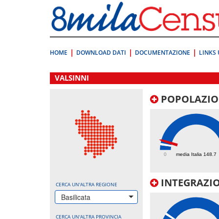
Vai
direttamente
a:
Contenuto
Ricerca
HOME
DOWNLOAD DATI
DOCUMENTAZIONE
LINKS 
.
VALSINNI
POPOLAZIO
246.5
0
media Italia 148.7
INTEGRAZIO
CERCA UN'ALTRA REGIONE
Basilicata
CERCA UN'ALTRA PROVINCIA