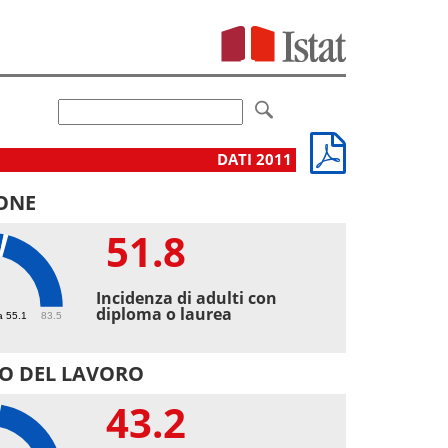
DATI 2011
ONE
51.8
8
Incidenza di adulti con
diploma o laurea
a 55.1
83.5
O DEL LAVORO
43.2