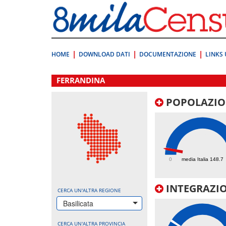
Vai
direttamente
a:
Contenuto
Ricerca
HOME
DOWNLOAD DATI
DOCUMENTAZIONE
LINKS 
.
FERRANDINA
POPOLAZIO
145.7
0
media Italia 148.7
INTEGRAZIO
CERCA UN'ALTRA REGIONE
Basilicata
CERCA UN'ALTRA PROVINCIA