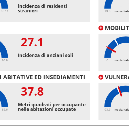
45.
Incidenza di residenti
stranieri
367.1
19.3
media Itali
MOBILI
27.1
12.
Incidenza di anziani soli
90.9
0
media Itali
 ABITATIVE ED INSEDIAMENTI
VULNERA
37.8
99.
Metri quadrati per occupante
nelle abitazioni occupate
85.6
93.6
media Itali