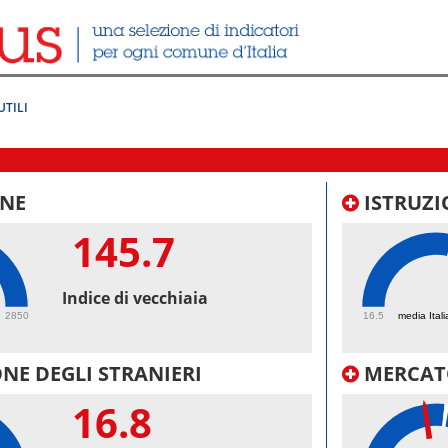
UTILI
NE
ISTRUZI
145.7
58.
Indice di vecchiaia
2850
16.5
media Itali
NE DEGLI STRANIERI
MERCAT
16.8