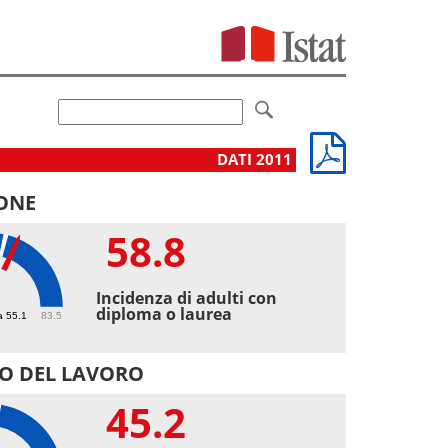
DATI 2011
ONE
58.8
8
Incidenza di adulti con
diploma o laurea
a 55.1
83.5
O DEL LAVORO
45.2