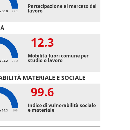
2
Partecipazione al mercato del
lavoro
a 50.8
77.1
TÀ
12.3
3
Mobilità fuori comune per
studio o lavoro
a 24.2
73.2
BILITÀ MATERIALE E SOCIALE
99.6
6
Indice di vulnerabilità sociale
e materiale
a 99.3
109