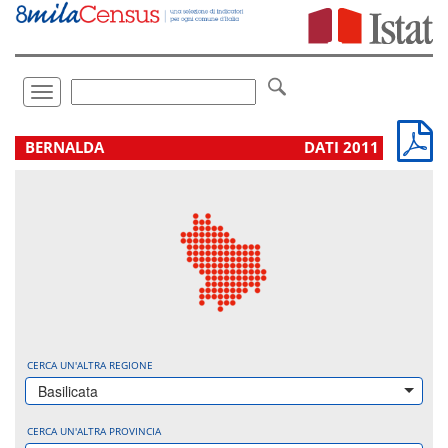
Vai
direttamente
a:
Contenuto
Ricerca
Toggle
navigation
.
BERNALDA
DATI 2011
CERCA UN'ALTRA REGIONE
Basilicata
CERCA UN'ALTRA PROVINCIA