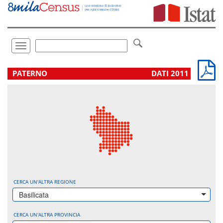
Vai
direttamente
a:
Contenuto
Ricerca
Toggle
navigation
.
PATERNO
DATI 2011
CERCA UN'ALTRA REGIONE
Basilicata
CERCA UN'ALTRA PROVINCIA