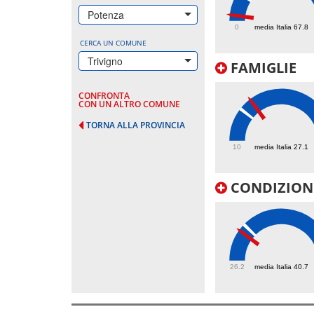
14
Potenza
0
media Italia 67.8
CERCA UN COMUNE
Trivigno
FAMIGLIE
CONFRONTA
CON UN ALTRO COMUNE
TORNA ALLA PROVINCIA
33.7
10
media Italia 27.1
CONDIZIONI
38
26.2
media Italia 40.7