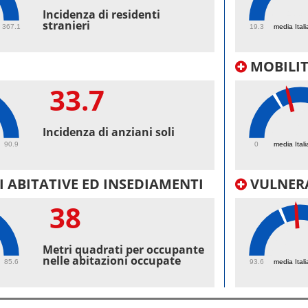
43.
Incidenza di residenti
stranieri
367.1
19.3
media Itali
MOBILI
33.7
30.
Incidenza di anziani soli
90.9
0
media Itali
 ABITATIVE ED INSEDIAMENTI
VULNERA
38
100
Metri quadrati per occupante
nelle abitazioni occupate
85.6
93.6
media Itali