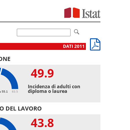
DATI 2011
ONE
49.9
9
Incidenza di adulti con
diploma o laurea
a 55.1
83.5
O DEL LAVORO
43.8