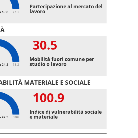
8
Partecipazione al mercato del
lavoro
a 50.8
77.1
TÀ
30.5
5
Mobilità fuori comune per
studio o lavoro
a 24.2
73.2
BILITÀ MATERIALE E SOCIALE
100.9
.9
Indice di vulnerabilità sociale
e materiale
a 99.3
109