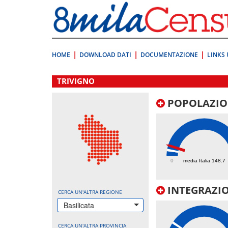
Vai
direttamente
a:
Contenuto
Ricerca
HOME
DOWNLOAD DATI
DOCUMENTAZIONE
LINKS 
.
TRIVIGNO
POPOLAZIO
264.9
0
media Italia 148.7
INTEGRAZIO
CERCA UN'ALTRA REGIONE
Basilicata
CERCA UN'ALTRA PROVINCIA