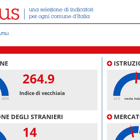
UTILI
NE
ISTRUZI
264.9
49.
Indice di vecchiaia
2850
16.5
media Itali
NE DEGLI STRANIERI
MERCAT
14