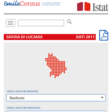
Vai
direttamente
a:
Contenuto
Ricerca
Toggle
navigation
.
SAVOIA DI LUCANIA
DATI 2011
CERCA UN'ALTRA REGIONE
Basilicata
CERCA UN'ALTRA PROVINCIA