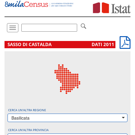
Vai
direttamente
a:
Contenuto
Ricerca
Toggle
navigation
.
SASSO DI CASTALDA
DATI 2011
CERCA UN'ALTRA REGIONE
Basilicata
CERCA UN'ALTRA PROVINCIA