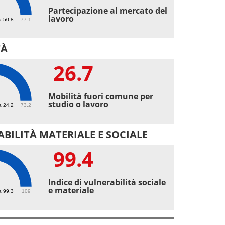
2
Partecipazione al mercato del
lavoro
a 50.8
77.1
TÀ
26.7
7
Mobilità fuori comune per
studio o lavoro
a 24.2
73.2
BILITÀ MATERIALE E SOCIALE
99.4
4
Indice di vulnerabilità sociale
e materiale
a 99.3
109