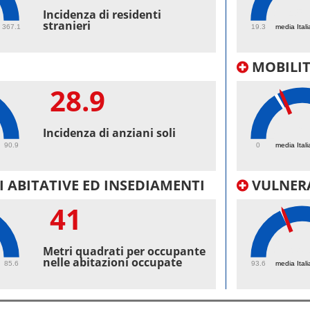
45.
Incidenza di residenti
stranieri
367.1
19.3
media Itali
MOBILI
28.9
26.
Incidenza di anziani soli
90.9
0
media Itali
 ABITATIVE ED INSEDIAMENTI
VULNERA
41
99.
Metri quadrati per occupante
nelle abitazioni occupate
85.6
93.6
media Itali