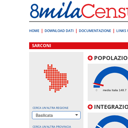
Vai
direttamente
a:
Contenuto
Ricerca
HOME
DOWNLOAD DATI
DOCUMENTAZIONE
LINKS 
.
SARCONI
POPOLAZIO
182.4
0
media Italia 148.7
INTEGRAZIO
CERCA UN'ALTRA REGIONE
Basilicata
CERCA UN'ALTRA PROVINCIA