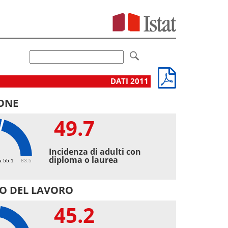
DATI 2011
ONE
49.7
7
Incidenza di adulti con
diploma o laurea
a 55.1
83.5
O DEL LAVORO
45.2