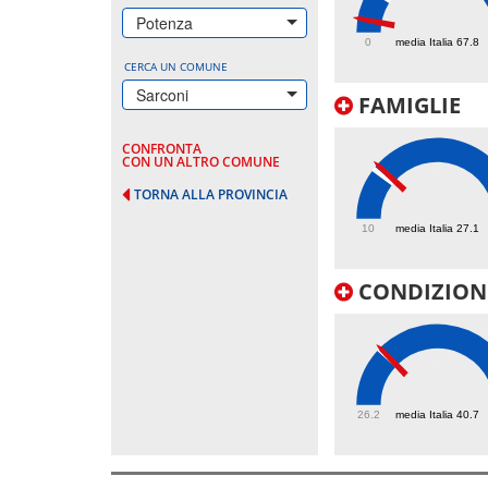
20.6
Potenza
0
media Italia 67.8
CERCA UN COMUNE
Sarconi
FAMIGLIE
CONFRONTA
CON UN ALTRO COMUNE
TORNA ALLA PROVINCIA
28.9
10
media Italia 27.1
CONDIZIONI
41
26.2
media Italia 40.7