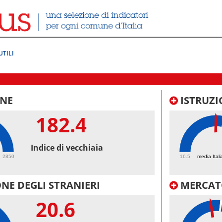
UTILI
NE
ISTRUZI
182.4
49.
Indice di vecchiaia
2850
16.5
media Itali
NE DEGLI STRANIERI
MERCAT
20.6