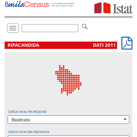
Vai
direttamente
a:
Contenuto
Ricerca
Toggle
navigation
.
RIPACANDIDA
DATI 2011
CERCA UN'ALTRA REGIONE
Basilicata
CERCA UN'ALTRA PROVINCIA