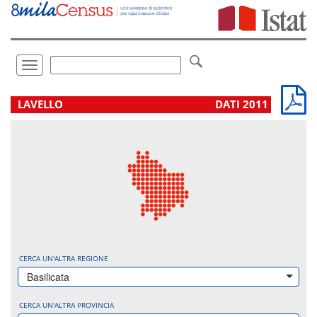
Vai
direttamente
a:
Contenuto
Ricerca
Toggle
navigation
.
LAVELLO
DATI 2011
CERCA UN'ALTRA REGIONE
Basilicata
CERCA UN'ALTRA PROVINCIA