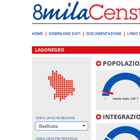
Vai
direttamente
a:
Contenuto
Ricerca
HOME
DOWNLOAD DATI
DOCUMENTAZIONE
LINKS 
.
LAGONEGRO
POPOLAZIO
171.9
0
media Italia 148.7
INTEGRAZIO
CERCA UN'ALTRA REGIONE
Basilicata
CERCA UN'ALTRA PROVINCIA