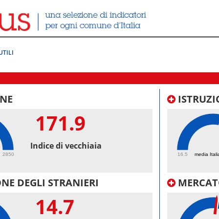
UTILI
NE
ISTRUZI
171.9
64
Indice di vecchiaia
2850
16.5
media Itali
NE DEGLI STRANIERI
MERCAT
14.7