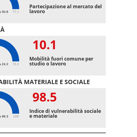
9
Partecipazione al mercato del
lavoro
a 50.8
77.1
TÀ
10.1
1
Mobilità fuori comune per
studio o lavoro
a 24.2
73.2
BILITÀ MATERIALE E SOCIALE
98.5
5
Indice di vulnerabilità sociale
e materiale
a 99.3
109