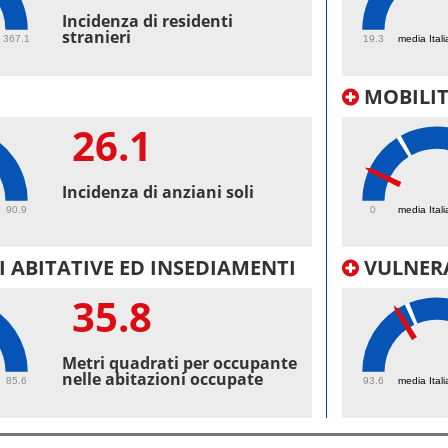
49.
Incidenza di residenti
stranieri
367.1
19.3
media Itali
MOBILI
26.1
10.
Incidenza di anziani soli
90.9
0
media Itali
 ABITATIVE ED INSEDIAMENTI
VULNERA
35.8
98.
Metri quadrati per occupante
nelle abitazioni occupate
85.6
93.6
media Itali