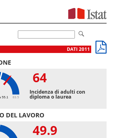
DATI 2011
ONE
64
Incidenza di adulti con
diploma o laurea
a 55.1
83.5
O DEL LAVORO
49.9