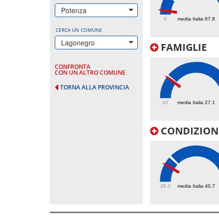
14.7
Potenza
0
media Italia 67.8
CERCA UN COMUNE
Lagonegro
FAMIGLIE
CONFRONTA
CON UN ALTRO COMUNE
TORNA ALLA PROVINCIA
26.1
10
media Italia 27.1
CONDIZIONI
35.8
26.2
media Italia 40.7