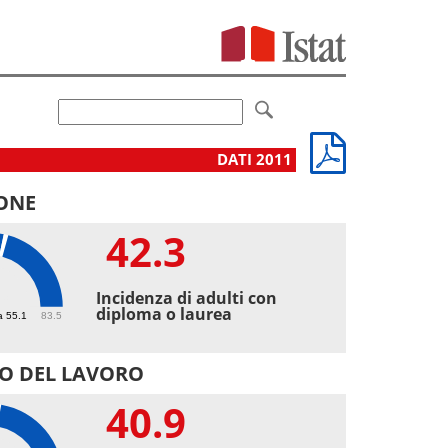
DATI 2011
ONE
42.3
3
Incidenza di adulti con
diploma o laurea
a 55.1
83.5
O DEL LAVORO
40.9