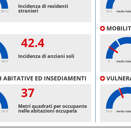
40.
Incidenza di residenti
stranieri
367.1
19.3
media Itali
MOBILI
42.4
13.
Incidenza di anziani soli
90.9
0
media Itali
 ABITATIVE ED INSEDIAMENTI
VULNERA
37
99.
Metri quadrati per occupante
nelle abitazioni occupate
85.6
93.6
media Itali