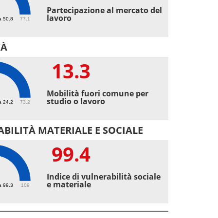
9
Partecipazione al mercato del
lavoro
a 50.8
77.1
TÀ
13.3
3
Mobilità fuori comune per
studio o lavoro
a 24.2
73.2
BILITÀ MATERIALE E SOCIALE
99.4
4
Indice di vulnerabilità sociale
e materiale
a 99.3
109