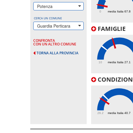
22.4
Potenza
0
media Italia 67.8
CERCA UN COMUNE
Guardia Perticara
FAMIGLIE
CONFRONTA
CON UN ALTRO COMUNE
TORNA ALLA PROVINCIA
42.4
10
media Italia 27.1
CONDIZIONI
37
26.2
media Italia 40.7