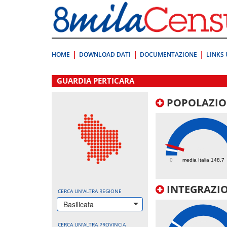
Vai
direttamente
a:
Contenuto
Ricerca
HOME
DOWNLOAD DATI
DOCUMENTAZIONE
LINKS 
.
GUARDIA PERTICARA
POPOLAZIO
254.8
0
media Italia 148.7
INTEGRAZIO
CERCA UN'ALTRA REGIONE
Basilicata
CERCA UN'ALTRA PROVINCIA