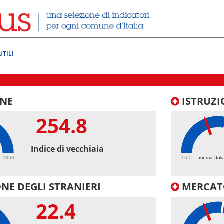
UTILI
NE
ISTRUZI
254.8
42.
Indice di vecchiaia
2850
16.5
media Itali
NE DEGLI STRANIERI
MERCAT
22.4