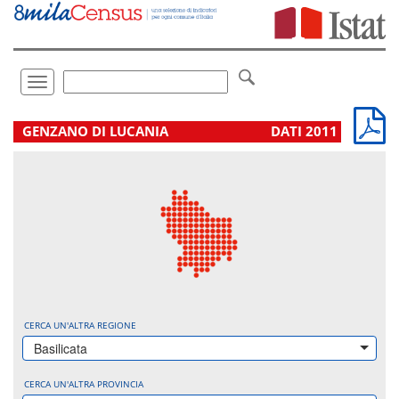
Vai
direttamente
a:
Contenuto
Ricerca
Toggle
navigation
.
GENZANO DI LUCANIA
DATI 2011
CERCA UN'ALTRA REGIONE
Basilicata
CERCA UN'ALTRA PROVINCIA