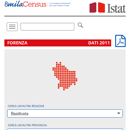
Vai
direttamente
a:
Contenuto
Ricerca
Toggle
navigation
.
FORENZA
DATI 2011
CERCA UN'ALTRA REGIONE
Basilicata
CERCA UN'ALTRA PROVINCIA