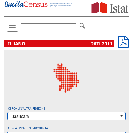
Vai
direttamente
a:
Contenuto
Ricerca
Toggle
navigation
.
FILIANO
DATI 2011
CERCA UN'ALTRA REGIONE
Basilicata
CERCA UN'ALTRA PROVINCIA