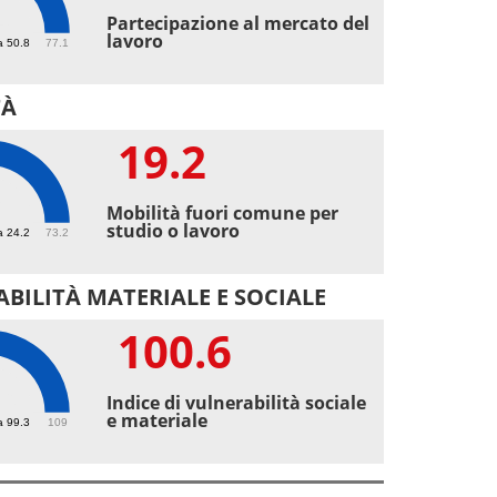
4
Partecipazione al mercato del
lavoro
a 50.8
77.1
TÀ
19.2
2
Mobilità fuori comune per
studio o lavoro
a 24.2
73.2
BILITÀ MATERIALE E SOCIALE
100.6
.6
Indice di vulnerabilità sociale
e materiale
a 99.3
109