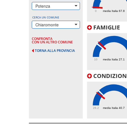
7.2
Potenza
0
media Italia 67.8
CERCA UN COMUNE
Chiaromonte
FAMIGLIE
CONFRONTA
CON UN ALTRO COMUNE
TORNA ALLA PROVINCIA
29.8
10
media Italia 27.1
CONDIZIONI
38.4
26.2
media Italia 40.7