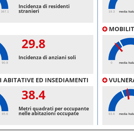
45.
Incidenza di residenti
stranieri
367.1
19.3
media Itali
MOBILI
29.8
19.
Incidenza di anziani soli
90.9
0
media Itali
 ABITATIVE ED INSEDIAMENTI
VULNERA
38.4
100
Metri quadrati per occupante
nelle abitazioni occupate
85.6
93.6
media Itali