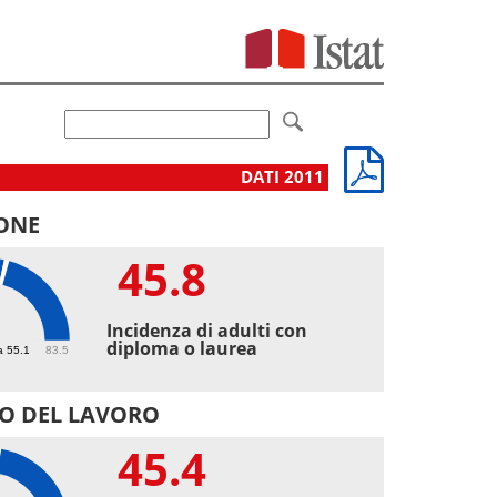
DATI 2011
ONE
45.8
8
Incidenza di adulti con
diploma o laurea
a 55.1
83.5
O DEL LAVORO
45.4