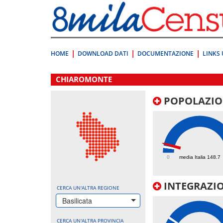
Vai
direttamente
a:
Contenuto
Ricerca
HOME
DOWNLOAD DATI
DOCUMENTAZIONE
LINKS 
.
CHIAROMONTE
POPOLAZIO
224.8
0
media Italia 148.7
INTEGRAZIO
CERCA UN'ALTRA REGIONE
Basilicata
CERCA UN'ALTRA PROVINCIA