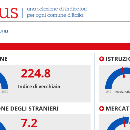
UTILI
NE
ISTRUZI
224.8
45.
Indice di vecchiaia
2850
16.5
media Itali
NE DEGLI STRANIERI
MERCAT
7.2