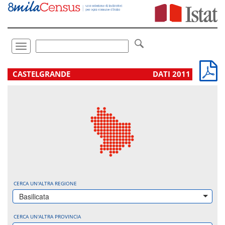
Vai
direttamente
a:
Contenuto
Ricerca
Toggle
navigation
.
CASTELGRANDE
DATI 2011
CERCA UN'ALTRA REGIONE
Basilicata
CERCA UN'ALTRA PROVINCIA