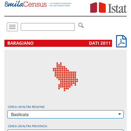
Vai
direttamente
a:
Contenuto
Ricerca
Toggle
navigation
.
BARAGIANO
DATI 2011
CERCA UN'ALTRA REGIONE
Basilicata
CERCA UN'ALTRA PROVINCIA