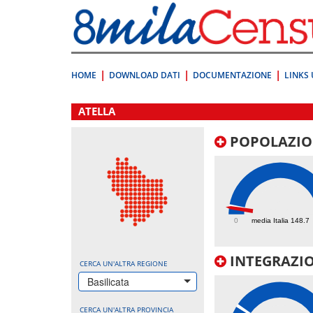
Vai
direttamente
a:
Contenuto
Ricerca
HOME
DOWNLOAD DATI
DOCUMENTAZIONE
LINKS 
.
ATELLA
POPOLAZIO
120
0
media Italia 148.7
INTEGRAZIO
CERCA UN'ALTRA REGIONE
Basilicata
CERCA UN'ALTRA PROVINCIA