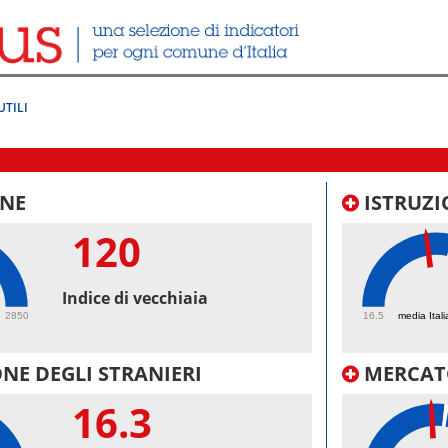
UTILI
NE
ISTRUZI
120
47
Indice di vecchiaia
2850
16.5
media Itali
NE DEGLI STRANIERI
MERCAT
16.3