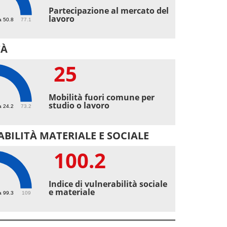
9
Partecipazione al mercato del
lavoro
a 50.8
77.1
TÀ
25
Mobilità fuori comune per
studio o lavoro
a 24.2
73.2
BILITÀ MATERIALE E SOCIALE
100.2
.2
Indice di vulnerabilità sociale
e materiale
a 99.3
109