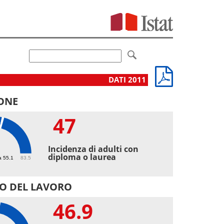
DATI 2011
ONE
47
Incidenza di adulti con
diploma o laurea
a 55.1
83.5
O DEL LAVORO
46.9