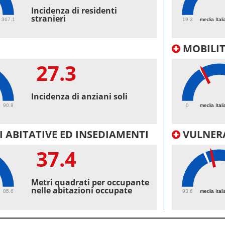
46.
Incidenza di residenti
stranieri
367.1
19.3
media Itali
MOBILI
27.3
25
Incidenza di anziani soli
90.9
0
media Itali
 ABITATIVE ED INSEDIAMENTI
VULNERA
37.4
100
Metri quadrati per occupante
nelle abitazioni occupate
85.6
93.6
media Itali