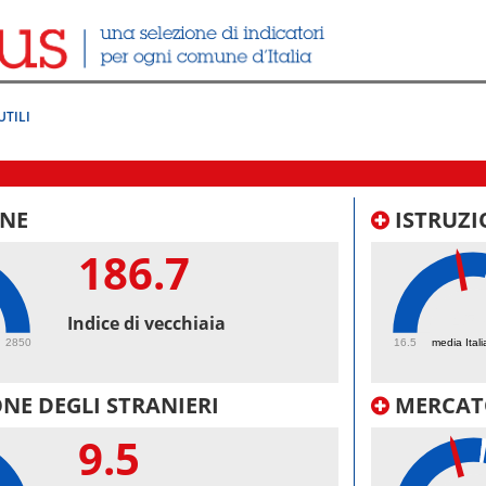
UTILI
NE
ISTRUZI
186.7
45.
Indice di vecchiaia
2850
16.5
media Itali
NE DEGLI STRANIERI
MERCAT
9.5