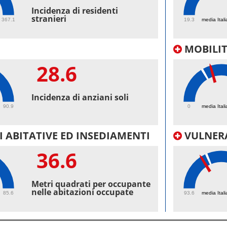
43.
Incidenza di residenti
stranieri
367.1
19.3
media Itali
MOBILI
28.6
29.
Incidenza di anziani soli
90.9
0
media Itali
 ABITATIVE ED INSEDIAMENTI
VULNERA
36.6
98.
Metri quadrati per occupante
nelle abitazioni occupate
85.6
93.6
media Itali