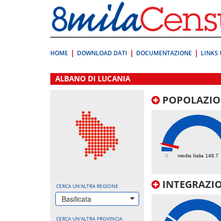
Vai
direttamente
a:
Contenuto
Ricerca
HOME
DOWNLOAD DATI
DOCUMENTAZIONE
LINKS 
.
ALBANO DI LUCANIA
POPOLAZIO
186.7
0
media Italia 148.7
INTEGRAZIO
CERCA UN'ALTRA REGIONE
Basilicata
CERCA UN'ALTRA PROVINCIA