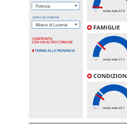
9.5
Potenza
0
media Italia 67.8
CERCA UN COMUNE
Albano di Lucania
FAMIGLIE
CONFRONTA
CON UN ALTRO COMUNE
TORNA ALLA PROVINCIA
28.6
10
media Italia 27.1
CONDIZIONI
36.6
26.2
media Italia 40.7