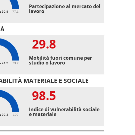
2
Partecipazione al mercato del
lavoro
a 50.8
77.1
TÀ
29.8
8
Mobilità fuori comune per
studio o lavoro
a 24.2
73.2
BILITÀ MATERIALE E SOCIALE
98.5
5
Indice di vulnerabilità sociale
e materiale
a 99.3
109