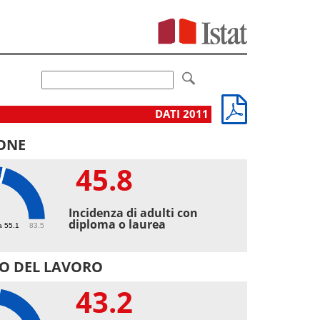
DATI 2011
ONE
45.8
8
Incidenza di adulti con
diploma o laurea
a 55.1
83.5
O DEL LAVORO
43.2