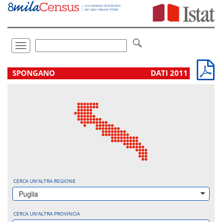
Vai
direttamente
a:
Contenuto
Ricerca
Toggle
navigation
.
SPONGANO
DATI 2011
CERCA UN'ALTRA REGIONE
Puglia
CERCA UN'ALTRA PROVINCIA