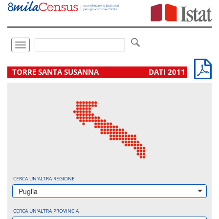
Vai
direttamente
a:
Contenuto
Ricerca
Toggle
navigation
.
TORRE SANTA SUSANNA
DATI 2011
CERCA UN'ALTRA REGIONE
Puglia
CERCA UN'ALTRA PROVINCIA