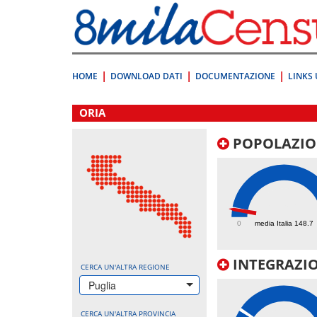
Vai
direttamente
a:
Contenuto
Ricerca
HOME
DOWNLOAD DATI
DOCUMENTAZIONE
LINKS 
.
ORIA
POPOLAZIO
136.2
0
media Italia 148.7
INTEGRAZIO
CERCA UN'ALTRA REGIONE
Puglia
CERCA UN'ALTRA PROVINCIA