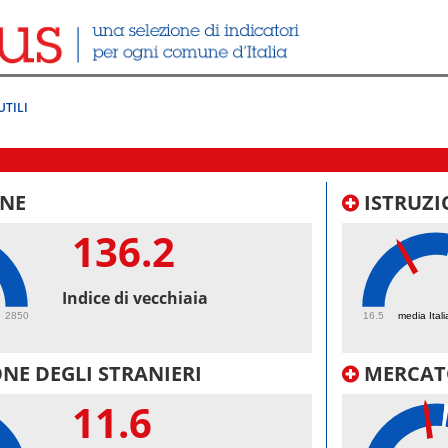
UTILI
NE
ISTRUZI
136.2
38.
Indice di vecchiaia
2850
16.5
media Itali
NE DEGLI STRANIERI
MERCAT
11.6