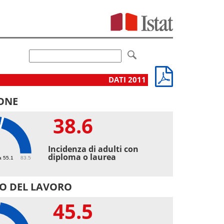
DATI 2011
ONE
38.6
6
Incidenza di adulti con
diploma o laurea
a 55.1
83.5
O DEL LAVORO
45.5