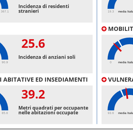
45.
Incidenza di residenti
stranieri
367.1
19.3
media Itali
MOBILI
25.6
18.
Incidenza di anziani soli
90.9
0
media Itali
 ABITATIVE ED INSEDIAMENTI
VULNERA
39.2
100
Metri quadrati per occupante
nelle abitazioni occupate
85.6
93.6
media Itali