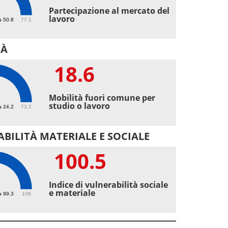
5
Partecipazione al mercato del
lavoro
a 50.8
77.1
TÀ
18.6
6
Mobilità fuori comune per
studio o lavoro
a 24.2
73.2
BILITÀ MATERIALE E SOCIALE
100.5
.5
Indice di vulnerabilità sociale
e materiale
a 99.3
109