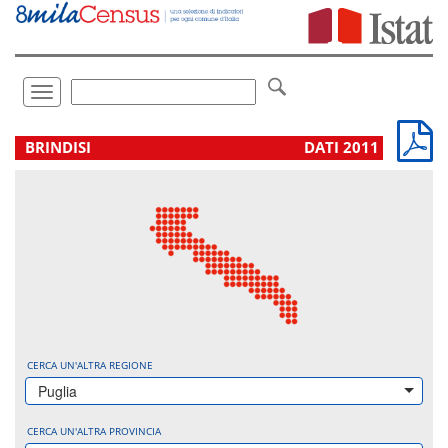
Vai
direttamente
a:
Contenuto
Ricerca
Toggle
navigation
.
BRINDISI
DATI 2011
CERCA UN'ALTRA REGIONE
Puglia
CERCA UN'ALTRA PROVINCIA