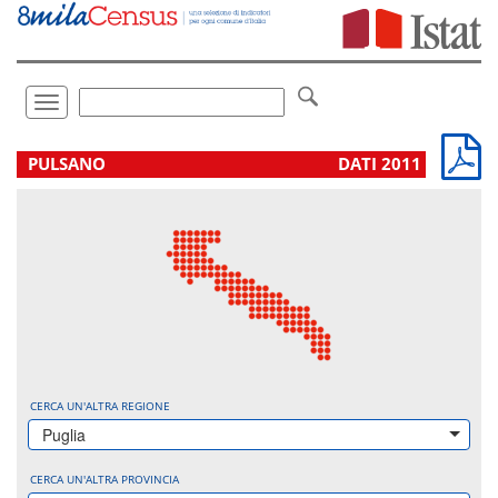
Vai
direttamente
a:
Contenuto
Ricerca
Toggle
navigation
.
PULSANO
DATI 2011
CERCA UN'ALTRA REGIONE
Puglia
CERCA UN'ALTRA PROVINCIA