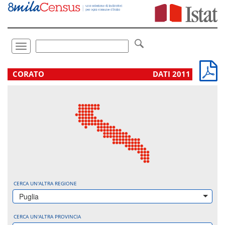
Vai
direttamente
a:
Contenuto
Ricerca
Toggle
navigation
.
CORATO
DATI 2011
CERCA UN'ALTRA REGIONE
Puglia
CERCA UN'ALTRA PROVINCIA