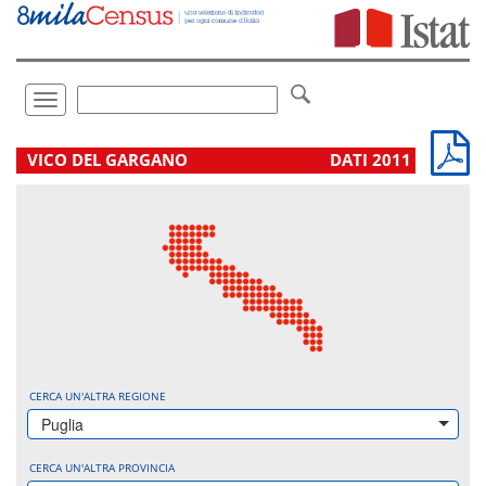
Vai
direttamente
a:
Contenuto
Ricerca
Toggle
navigation
.
VICO DEL GARGANO
DATI 2011
CERCA UN'ALTRA REGIONE
Puglia
CERCA UN'ALTRA PROVINCIA