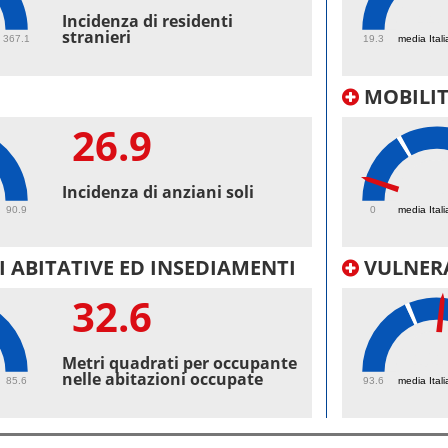
44.
Incidenza di residenti
stranieri
367.1
19.3
media Itali
MOBILI
26.9
7.
Incidenza di anziani soli
90.9
0
media Itali
 ABITATIVE ED INSEDIAMENTI
VULNERA
32.6
101
Metri quadrati per occupante
nelle abitazioni occupate
85.6
93.6
media Itali