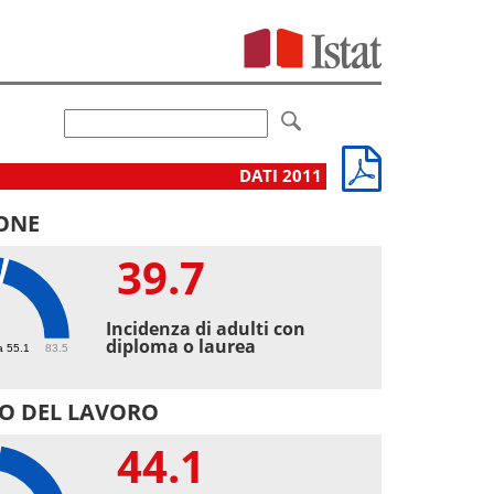
DATI 2011
ONE
39.7
7
Incidenza di adulti con
diploma o laurea
a 55.1
83.5
O DEL LAVORO
44.1