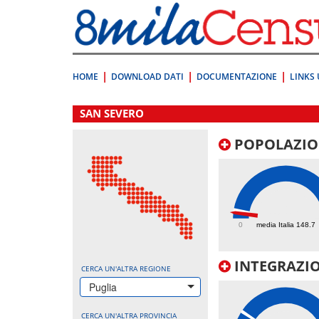
Vai
direttamente
a:
Contenuto
Ricerca
HOME
DOWNLOAD DATI
DOCUMENTAZIONE
LINKS 
.
SAN SEVERO
POPOLAZIO
101.8
0
media Italia 148.7
INTEGRAZIO
CERCA UN'ALTRA REGIONE
Puglia
CERCA UN'ALTRA PROVINCIA