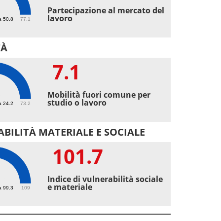
1
Partecipazione al mercato del
lavoro
a 50.8
77.1
TÀ
7.1
1
Mobilità fuori comune per
studio o lavoro
a 24.2
73.2
BILITÀ MATERIALE E SOCIALE
101.7
.7
Indice di vulnerabilità sociale
e materiale
a 99.3
109