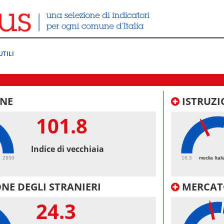
UTILI
NE
ISTRUZI
101.8
39.
Indice di vecchiaia
2850
16.5
media Itali
NE DEGLI STRANIERI
MERCAT
24.3