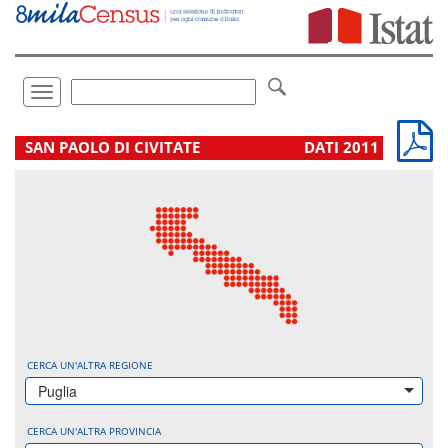
Vai
direttamente
a:
Contenuto
Ricerca
Toggle
navigation
.
SAN PAOLO DI CIVITATE
DATI 2011
CERCA UN'ALTRA REGIONE
Puglia
CERCA UN'ALTRA PROVINCIA