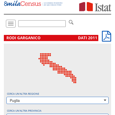
Vai
direttamente
a:
Contenuto
Ricerca
Toggle
navigation
.
RODI GARGANICO
DATI 2011
CERCA UN'ALTRA REGIONE
Puglia
CERCA UN'ALTRA PROVINCIA