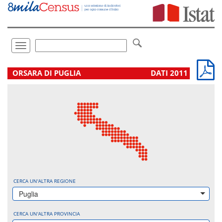
Vai
direttamente
a:
Contenuto
Ricerca
Toggle
navigation
.
ORSARA DI PUGLIA
DATI 2011
CERCA UN'ALTRA REGIONE
Puglia
CERCA UN'ALTRA PROVINCIA