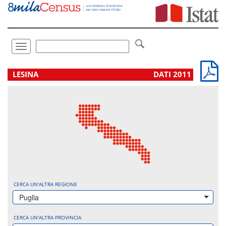
Vai
direttamente
a:
Contenuto
Ricerca
Toggle
navigation
.
LESINA
DATI 2011
CERCA UN'ALTRA REGIONE
Puglia
CERCA UN'ALTRA PROVINCIA