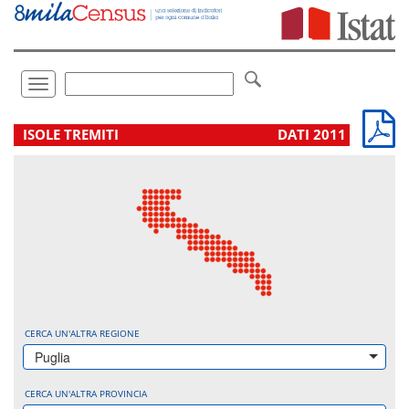
Vai
direttamente
a:
Contenuto
Ricerca
Toggle
navigation
.
ISOLE TREMITI
DATI 2011
CERCA UN'ALTRA REGIONE
Puglia
CERCA UN'ALTRA PROVINCIA