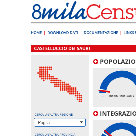
Vai
direttamente
a:
Contenuto
Ricerca
HOME
DOWNLOAD DATI
DOCUMENTAZIONE
LINKS 
.
CASTELLUCCIO DEI SAURI
POPOLAZIO
107.8
0
media Italia 148.7
INTEGRAZIO
CERCA UN'ALTRA REGIONE
Puglia
CERCA UN'ALTRA PROVINCIA