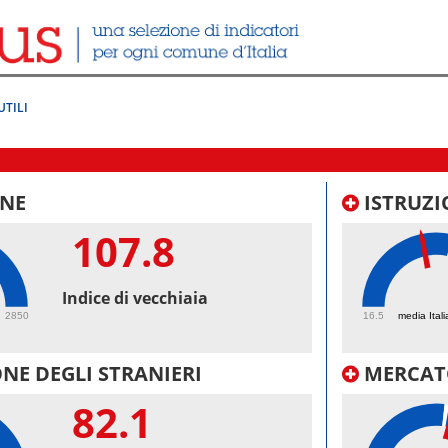
UTILI
NE
ISTRUZI
107.8
45.
Indice di vecchiaia
2850
16.5
media Itali
NE DEGLI STRANIERI
MERCAT
82.1