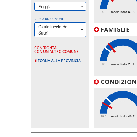
82.1
Foggia
0
media Italia 67.8
CERCA UN COMUNE
Castelluccio dei
FAMIGLIE
Sauri
CONFRONTA
CON UN ALTRO COMUNE
32.9
TORNA ALLA PROVINCIA
10
media Italia 27.1
CONDIZIONI
35.5
26.2
media Italia 40.7