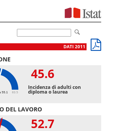
DATI 2011
ONE
45.6
6
Incidenza di adulti con
diploma o laurea
a 55.1
83.5
O DEL LAVORO
52.7