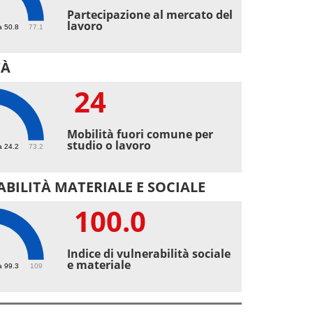
7
Partecipazione al mercato del
lavoro
a 50.8
77.1
TÀ
24
Mobilità fuori comune per
studio o lavoro
a 24.2
73.2
BILITÀ MATERIALE E SOCIALE
100.0
0
Indice di vulnerabilità sociale
e materiale
a 99.3
109