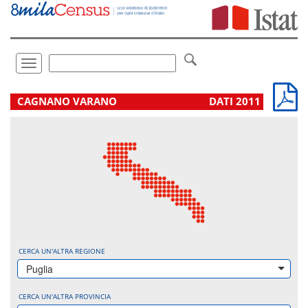
Vai
direttamente
a:
Contenuto
Ricerca
Toggle
navigation
.
CAGNANO VARANO
DATI 2011
CERCA UN'ALTRA REGIONE
Puglia
CERCA UN'ALTRA PROVINCIA