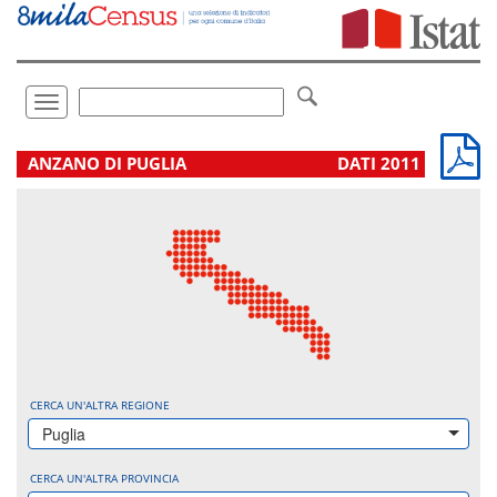
Vai
direttamente
a:
Contenuto
Ricerca
Toggle
navigation
.
ANZANO DI PUGLIA
DATI 2011
CERCA UN'ALTRA REGIONE
Puglia
CERCA UN'ALTRA PROVINCIA