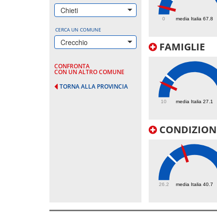
26.6
Chieti
0
media Italia 67.8
CERCA UN COMUNE
Crecchio
FAMIGLIE
CONFRONTA
CON UN ALTRO COMUNE
TORNA ALLA PROVINCIA
20.8
10
media Italia 27.1
CONDIZIONI
49.3
26.2
media Italia 40.7