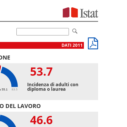
DATI 2011
ONE
53.7
7
Incidenza di adulti con
diploma o laurea
a 55.1
83.5
O DEL LAVORO
46.6