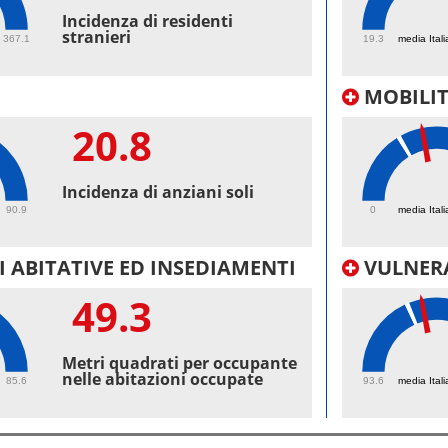
46.
Incidenza di residenti
stranieri
367.1
19.3
media Itali
MOBILI
20.8
32
Incidenza di anziani soli
90.9
0
media Itali
 ABITATIVE ED INSEDIAMENTI
VULNERA
49.3
100
Metri quadrati per occupante
nelle abitazioni occupate
85.6
93.6
media Itali