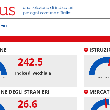
UTILI
NE
ISTRUZI
242.5
53.
Indice di vecchiaia
2850
16.5
media Itali
NE DEGLI STRANIERI
MERCAT
26.6