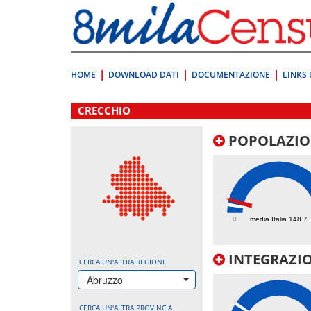
Vai
direttamente
a:
Contenuto
Ricerca
HOME
DOWNLOAD DATI
DOCUMENTAZIONE
LINKS 
.
CRECCHIO
POPOLAZIO
242.5
0
media Italia 148.7
INTEGRAZIO
CERCA UN'ALTRA REGIONE
Abruzzo
CERCA UN'ALTRA PROVINCIA