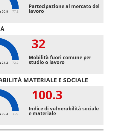
6
Partecipazione al mercato del
lavoro
a 50.8
77.1
TÀ
32
Mobilità fuori comune per
studio o lavoro
a 24.2
73.2
BILITÀ MATERIALE E SOCIALE
100.3
.3
Indice di vulnerabilità sociale
e materiale
a 99.3
109