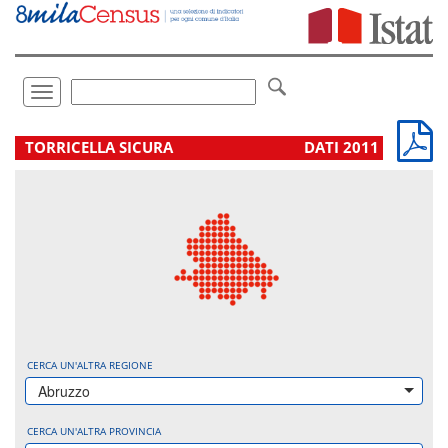
Vai
direttamente
a:
Contenuto
Ricerca
Toggle
navigation
.
TORRICELLA SICURA
DATI 2011
CERCA UN'ALTRA REGIONE
Abruzzo
CERCA UN'ALTRA PROVINCIA