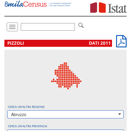
Vai
direttamente
a:
Contenuto
Ricerca
Toggle
navigation
.
PIZZOLI
DATI 2011
CERCA UN'ALTRA REGIONE
Abruzzo
CERCA UN'ALTRA PROVINCIA